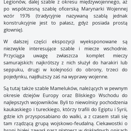
Legionów, dalej szable z okresu międzywojennego, aż
po współczesną szablę oficerską Marynarki Wojennej
wzór 1976 (tradycyjnie nazywaną szablą jednak
konstrukcyjnie jest to pałasz, gdyż posiada prostą
głownię).
W dalszej części ekspozycji wyeksponowane są
niezwykle interesujące szable i miecze wschodnie.
Przyciąga uwagę zwłaszcza komplet mieczy
samurajskich: najkrótszy z nich służył do harakiri lub
seppuku, drugi w kolejności do obrony, trzeci do
pojedynku, najdłuższy zaś na wyprawy wojenne.
Są tutaj także szable Mameluków, należących w pewnym
okresie dziejów Europy oraz Bliskiego Wschodu do
najlepszych wojowników. Byli to niewolnicy pochodzenia
kaukaskiego i tureckiego, którzy trafili do Egiptu i Syrii,
gdzie ich przysposabiano do walki, a z czasem stali się
tam rządzącą grupą wojskowo-feudalną. Ciekawostki o
broni białej zawarł nasz płatnerz w dokładnych opisach