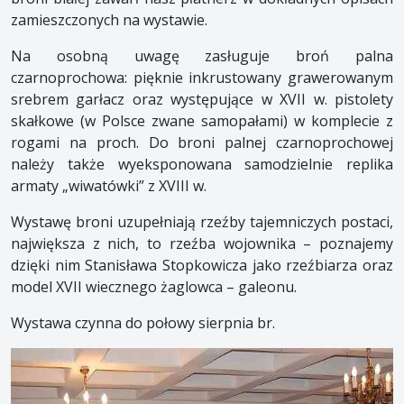
zamieszczonych na wystawie.
Na osobną uwagę zasługuje broń palna
czarnoprochowa: pięknie inkrustowany grawerowanym
srebrem garłacz oraz występujące w XVII w. pistolety
skałkowe (w Polsce zwane samopałami) w komplecie z
rogami na proch. Do broni palnej czarnoprochowej
należy także wyeksponowana samodzielnie replika
armaty „wiwatówki” z XVIII w.
Wystawę broni uzupełniają rzeźby tajemniczych postaci,
największa z nich, to rzeźba wojownika – poznajemy
dzięki nim Stanisława Stopkowicza jako rzeźbiarza oraz
model XVII wiecznego żaglowca – galeonu.
Wystawa czynna do połowy sierpnia br.