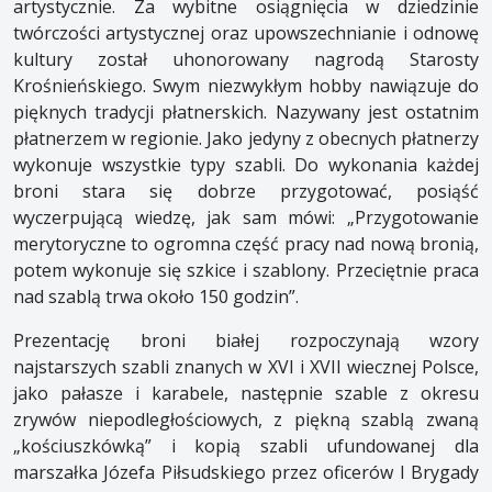
artystycznie. Za wybitne osiągnięcia w dziedzinie
twórczości artystycznej oraz upowszechnianie i odnowę
kultury został uhonorowany nagrodą Starosty
Krośnieńskiego. Swym niezwykłym hobby nawiązuje do
pięknych tradycji płatnerskich. Nazywany jest ostatnim
płatnerzem w regionie. Jako jedyny z obecnych płatnerzy
wykonuje wszystkie typy szabli. Do wykonania każdej
broni stara się dobrze przygotować, posiąść
wyczerpującą wiedzę, jak sam mówi: „Przygotowanie
merytoryczne to ogromna część pracy nad nową bronią,
potem wykonuje się szkice i szablony. Przeciętnie praca
nad szablą trwa około 150 godzin”.
Prezentację broni białej rozpoczynają wzory
najstarszych szabli znanych w XVI i XVII wiecznej Polsce,
jako pałasze i karabele, następnie szable z okresu
zrywów niepodległościowych, z piękną szablą zwaną
„kościuszkówką” i kopią szabli ufundowanej dla
marszałka Józefa Piłsudskiego przez oficerów I Brygady