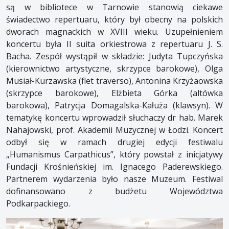
są w bibliotece w Tarnowie stanowią ciekawe
świadectwo repertuaru, który był obecny na polskich
dworach magnackich w XVIII wieku. Uzupełnieniem
koncertu była II suita orkiestrowa z repertuaru J. S.
Bacha. Zespół wystąpił w składzie: Judyta Tupczyńska
(kierownictwo artystyczne, skrzypce barokowe), Olga
Musiał-Kurzawska (flet traverso), Antonina Krzyżaowska
(skrzypce barokowe), Elżbieta Górka (altówka
barokowa), Patrycja Domagalska-Kałuża (klawsyn). W
tematykę koncertu wprowadził słuchaczy dr hab. Marek
Nahajowski, prof. Akademii Muzycznej w Łodzi. Koncert
odbył się w ramach drugiej edycji festiwalu
„Humanismus Carpathicus”, który powstał z inicjatywy
Fundacji Krośnieńskiej im. Ignacego Paderewskiego.
Partnerem wydarzenia było nasze Muzeum. Festiwal
dofinansowano z budżetu Województwa
Podkarpackiego.