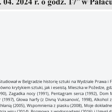
tudiował w Belgradzie historię sztuki na Wydziale Prawa i Fi
arówno krytykiem sztuki, jak i eseistą. Mieszka w Požedze, gdz
1990), Zagadka nocy (1991), Pentagram serca (1992), Dom 
(1997), Głowa harfy (z Divną Vuksanović, 1998), Alkohol z
hłanią (2005), Wspomnienia z piasku (2008), Moje dokładne
tria wiru (2014), Rozmowa z wodospadami (2016) i Umysł dz