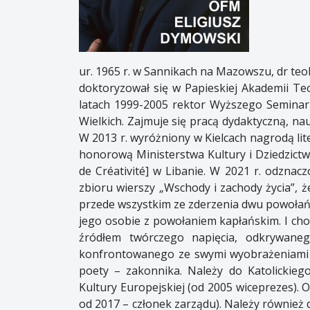
ur. 1965 r. w Sannikach na Mazowszu, dr teolo
doktoryzował się w Papieskiej Akademii Te
latach 1999-2005 rektor Wyższego Seminar
Wielkich. Zajmuje się pracą dydaktyczną, nau
W 2013 r. wyróżniony w Kielcach nagrodą lit
honorową Ministerstwa Kultury i Dziedzictw
de Créativité] w Libanie. W 2021 r. odzna
zbioru wierszy „Wschody i zachody życia”,
przede wszystkim ze zderzenia dwu powołań 
jego osobie z powołaniem kapłańskim. I cho
źródłem twórczego napięcia, odkrywaneg
konfrontowanego ze swymi wyobrażeniami o 
poety – zakonnika. Należy do Katolickieg
Kultury Europejskiej (od 2005 wiceprezes). 
od 2017 – członek zarządu). Należy również