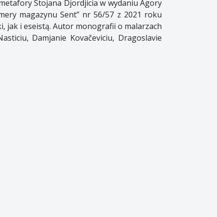
 metafory Stojana Djordjicia w wydaniu Agory
umery magazynu Sent” nr 56/57 z 2021 roku
, jak i eseistą. Autor monografii o malarzach
Nasticiu, Damjanie Kovačeviciu, Dragoslavie