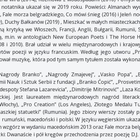
ik notatnika ukazał się w 2019 roku. Powieści: Almanach w
), Fale morza belgradzkiego, Co mówi śnieg (2016) i Jeleń no
), Duchy Bałkanów (2019) , Mieszkać w małych miasteczkach 
 krytyką we Włoszech, Francji, Anglii, Bułgarii, Rumunii,
ą, m.in. w antologiach New European Poets i The Horse H
8 i 2010). Brał udział w wielu międzynarodowych i krajowy
zytów poezji w języku francuskim. Według jego utworu „Pr
nował muzykę, która pod tym samym tytułem została wykonan
„Nagrody Branko”, „Nagrody Zmajevej”, „Vasko Popa”, „B
 Nauk i Sztuk Serbii z fundacji „Branko Ćopić”, „Prosvetine”
espoty Stefana Lazarevicia”, „Dimitrije Mitrinović” „Laza K
ckiej. Jest laureatem międzynarodowych nagród literac
Włochy), „Pro Creation” (Los Angeles), Złotego Medalu 
jaszkiej statuetki” (Rumunia). Jego zbiory wierszy zostały p
cki, rumuński, macedoński i polski. W języku węgierskim ukaz
ch wzgórz w wydaniu macedońskim 2013 oraz Fale morza bel
ki: Dwanaście i pół kręgów przechodzenia przez poezję D.J. D