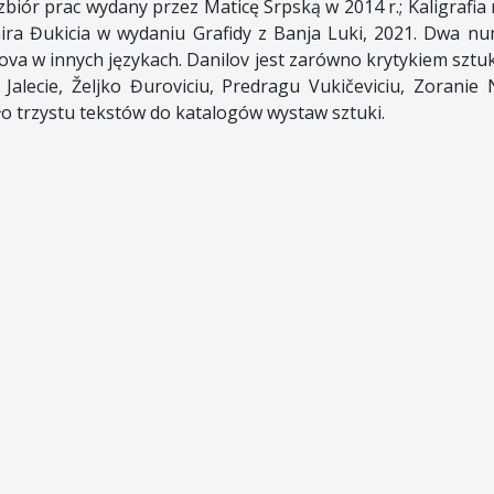
zbiór prac wydany przez Maticę Srpską w 2014 r.; Kaligrafia
ra Đukicia w wydaniu Grafidy z Banja Luki, 2021. Dwa n
lova w innych językach. Danilov jest zarówno krytykiem sztuki
 Jalecie, Željko Đuroviciu, Predragu Vukičeviciu, Zoranie 
oło trzystu tekstów do katalogów wystaw sztuki.