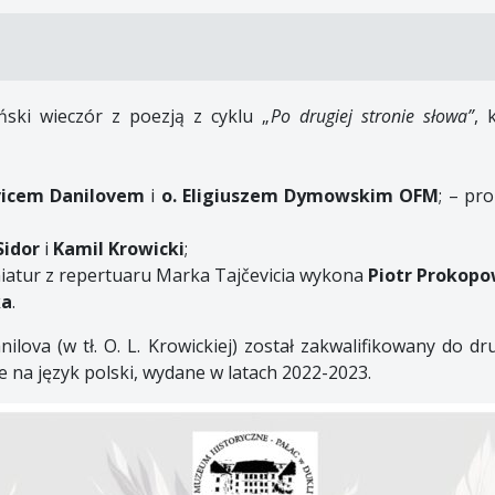
ski wieczór z poezją z cyklu „
Po drugiej stronie słowa”
, 
icem Danilovem
i
o. Eligiuszem Dymowskim OFM
; – pr
Sidor
i
Kamil Krowicki
;
iatur z repertuaru Marka Tajčevicia wykona
Piotr Prokopo
ka
.
anilova (w tł. O. L. Krowickiej) został zakwalifikowany do d
 na język polski, wydane w latach 2022-2023.