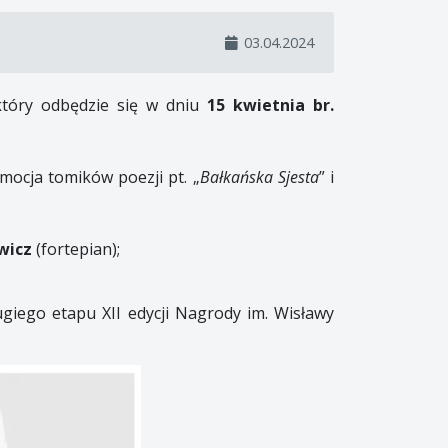
03.04.2024
który odbędzie się w dniu
15 kwietnia br.
omocja tomików poezji pt. „
Bałkańska Sjesta
” i
wicz
(fortepian);
rugiego etapu XII edycji Nagrody im. Wisławy