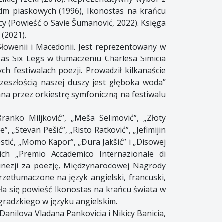
ydm piaskowych (1996), Ikonostas na krańcu
cy (Powieść o Savie Šumanović, 2022). Księga
(2021).
 Słowenii i Macedonii. Jest reprezentowany w
as Six Legs w tłumaczeniu Charlesa Simicia
ch festiwalach poezji. Prowadził kilkanaście
zeszłością naszej duszy jest głęboka woda”
a przez orkiestrę symfoniczną na festiwalu
ranko Miljković”, „Meša Selimović”, „Złoty
, „Stevan Pešić”, „Risto Ratković”, „Jefimijin
ostić, „Momo Kapor”, „Đura Jakšić” i „Disowej
kich „Premio Accademico Internazionale di
Tunezji za poezję, Międzynarodowej Nagrody
rzetłumaczone na język angielski, francuski,
ała się powieść Ikonostas na krańcu świata w
gradzkiego w języku angielskim.
anilovа Vladana Pankovicia i Nikicy Banicia,