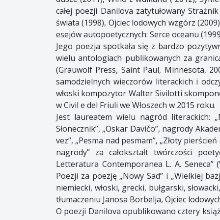
całej poezji Danilova zatytułowany Strażn
świata (1998), Ojciec lodowych wzgórz (2009
esejów autopoetycznych: Serce oceanu (1999
Jego poezja spotkała się z bardzo pozytywną
wielu antologiach publikowanych za granic
(Grauwolf Press, Saint Paul, Minnesota, 200
samodzielnych wieczorów literackich i odc
włoski kompozytor Walter Sivilotti skompo
w Civil e del Friuli we Włoszech w 2015 roku.
Jest laureatem wielu nagród literackich: 
Słonecznik”, „Oskar Davičo”, nagrody Akademii
vez”, „Pesma nad pesmam”, „Złoty pierścień d
nagrody” za całokształt twórczości poety
Letteratura Contemporanea L. A. Seneca” (
Poezji za poezję „Nowy Sad” i „Wielkiej baz
niemiecki, włoski, grecki, bułgarski, słowa
tłumaczeniu Janosa Borbelja, Ojciec lodowy
O poezji Danilova opublikowano cztery książ