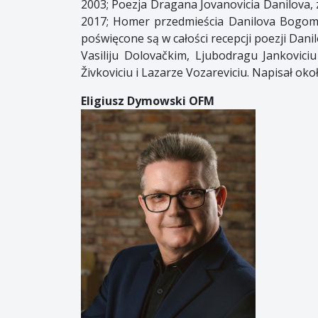
2003; Poezja Dragana Jovanovicia Danilova, 
2017; Homer przedmieścia Danilova Bogomi
poświęcone są w całości recepcji poezji Dani
Vasiliju Dolovačkim, Ljubodragu Jankoviciu
Živkoviciu i Lazarze Vozareviciu. Napisał ok
Eligiusz Dymowski OFM