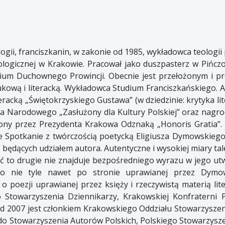
gii, franciszkanin, w zakonie od 1985, wykładowca teologii pa
ologicznej w Krakowie. Pracował jako duszpasterz w Piń
ium Duchownego Prowincji. Obecnie jest przełożonym i p
kową i literacką. Wykładowca Studium Franciszkańskiego. Auto
eracką „Świętokrzyskiego Gustawa” (w dziedzinie: krytyka lit
a Narodowego „Zasłużony dla Kultury Polskiej” oraz nagrodę
czony przez Prezydenta Krakowa Odznaką „Honoris Gratia”. 
 że Spotkanie z twórczością poetycką Eligiusza Dymowskieg
będących udziałem autora. Autentyczne i wysokiej miary tal
ć to drugie nie znajduje bezpośredniego wyrazu w jego utwo
o nie tyle nawet po stronie uprawianej przez Dymowsk
poezji uprawianej przez księży i rzeczywistą materią lit
o Stowarzyszenia Dziennikarzy, Krakowskiej Konfraterni 
Od 2007 jest członkiem Krakowskiego Oddziału Stowarzyszen
 do Stowarzyszenia Autorów Polskich, Polskiego Stowarzysz