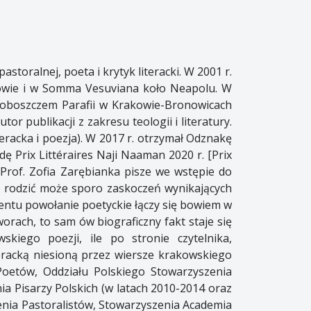
storalnej, poeta i krytyk literacki. W 2001 r.
czowie i w Somma Vesuviana koło Neapolu. W
roboszczem Parafii w Krakowie-Bronowicach
r publikacji z zakresu teologii i literatury.
eracka i poezja). W 2017 r. otrzymał Odznakę
 Prix Littéraires Naji Naaman 2020 r. [Prix
Prof. Zofia Zarębianka pisze we wstępie do
o rodzić może sporo zaskoczeń wynikających
entu powołanie poetyckie łączy się bowiem w
rach, to sam ów biograficzny fakt staje się
iego poezji, ile po stronie czytelnika,
eracką niesioną przez wiersze krakowskiego
Poetów, Oddziału Polskiego Stowarzyszenia
ia Pisarzy Polskich (w latach 2010-2014 oraz
enia Pastoralistów, Stowarzyszenia Academia