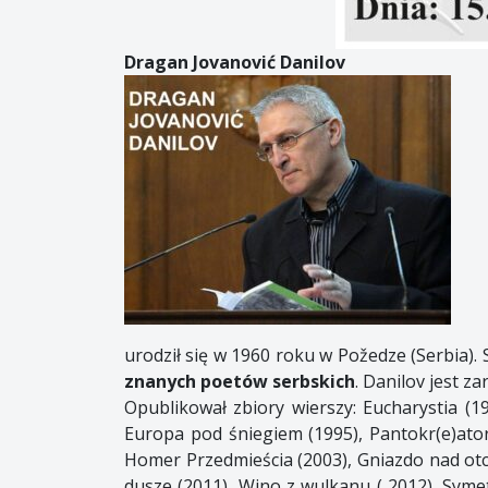
Dragan Jovanović Danilov
urodził się w 1960 roku w Požedze (Serbia). S
znanych poetów serbskich
. Danilov jest z
Opublikował zbiory wierszy: Eucharystia (
Europa pod śniegiem (1995), Pantokr(e)ator 
Homer Przedmieścia (2003), Gniazdo nad otc
dusze (2011), Wino z wulkanu ( 2012), Syme