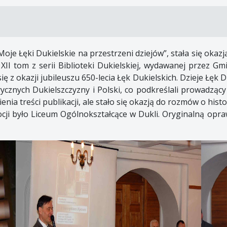
je Łęki Dukielskie na przestrzeni dziejów”, stała się okaz
XII tom z serii Biblioteki Dukielskiej, wydawanej przez G
 z okazji jubileuszu 650-lecia Łęk Dukielskich. Dzieje Łęk 
ycznych Dukielszczyzny i Polski, co podkreślali prowadzący 
nia treści publikacji, ale stało się okazją do rozmów o histor
ocji było Liceum Ogólnokształcące w Dukli. Oryginalną opr