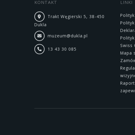
KONTAKT
LINKI
Polity
Trakt Węgierski 5, 38-450
Polity
Dukla
Deklar
muzeum@dukla.pl
Polity
Swiss 
13 43 30 085
Mapa 
Zamówi
Regula
wizyj
Raport
zapewn