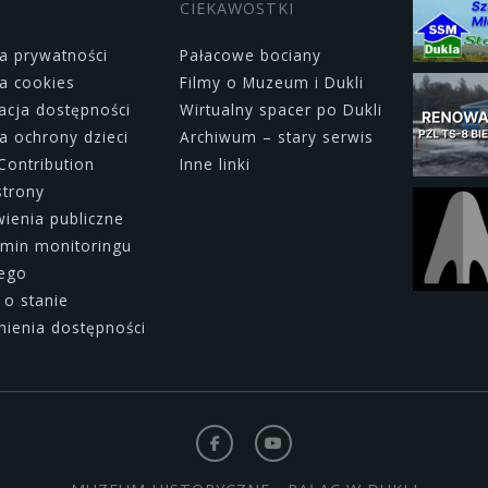
CIEKAWOSTKI
ka prywatności
Pałacowe bociany
ka cookies
Filmy o Muzeum i Dukli
acja dostępności
Wirtualny spacer po Dukli
ka ochrony dzieci
Archiwum – stary serwis
Contribution
Inne linki
strony
enia publiczne
min monitoringu
nego
 o stanie
ienia dostępności