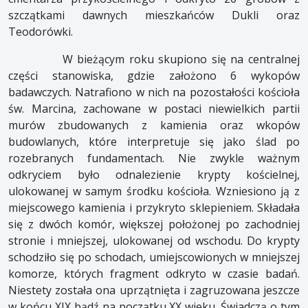
szczątkami dawnych mieszkańców Dukli oraz
Teodorówki.
W bieżącym roku skupiono się na centralnej
części stanowiska, gdzie założono 6 wykopów
badawczych. Natrafiono w nich na pozostałości kościoła
św. Marcina, zachowane w postaci niewielkich partii
murów zbudowanych z kamienia oraz wkopów
budowlanych, które interpretuje się jako ślad po
rozebranych fundamentach. Nie zwykle ważnym
odkryciem było odnalezienie krypty kościelnej,
ulokowanej w samym środku kościoła. Wzniesiono ją z
miejscowego kamienia i przykryto sklepieniem. Składała
się z dwóch komór, większej położonej po zachodniej
stronie i mniejszej, ulokowanej od wschodu. Do krypty
schodziło się po schodach, umiejscowionych w mniejszej
komorze, których fragment odkryto w czasie badań.
Niestety została ona uprzątnięta i zagruzowana jeszcze
w końcu XIX bądź na początku XX wieku. Świadczą o tym