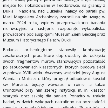
miejsce to, zlokalizowane w Teodorówce, na granicy z
Duklą i Nadolem, nad Dukiełką, należy do parafii pw.
Marii Magdaleny. Archeolodzy zwrócili na nie uwagę w
marcu 2024 roku, wpierw przeprowadzono badania
nieinwazyjne, a następnie rozpoczęto wykopaliska,
prowadzone pod auspicjami Muzeum Ziemi Bieckiej oraz
Muzeum Historycznego Pałac w Dukli.
Badania archeologiczne stanowiły kontynuację
zeszłorocznych prac, które doprowadziły do odkrycia
dwóch fragmentów murów, stanowiących pozostałość
po zabudowaniach klasztornych, których budowę zlecił
w połowie XVIII wieku ówczesny właściciel Jerzy August
Wandalin Mniszech, który pragnął odbudować kościół
św. Marcina, będący wówczas w ruinie, a także
ufundować przy nim szereg instytucji, m. in. klasztor
szarytek oraz szkołę dla panien. Ponadto w trakcie
badań, w dwóch wykopach natrafiono na pozostałości
cmentarza przykościelnego i odkryto 26 grobów z