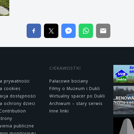
CIEKAWOSTKI
ka prywatności
Pałacowe bociany
ka cookies
Filmy o Muzeum i Dukli
acja dostępności
Wirtualny spacer po Dukli
ka ochrony dzieci
Archiwum – stary serwis
Contribution
Inne linki
strony
enia publiczne
min monitoringu