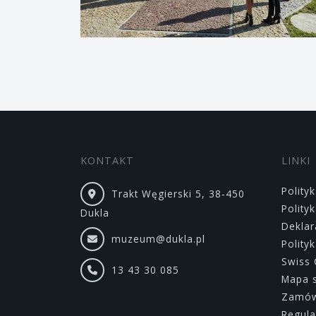
KONTAKT
LINKI
Polity
Trakt Węgierski 5, 38-450
Polity
Dukla
Deklar
muzeum@dukla.pl
Polity
Swiss 
13 43 30 085
Mapa 
Zamówi
Regula