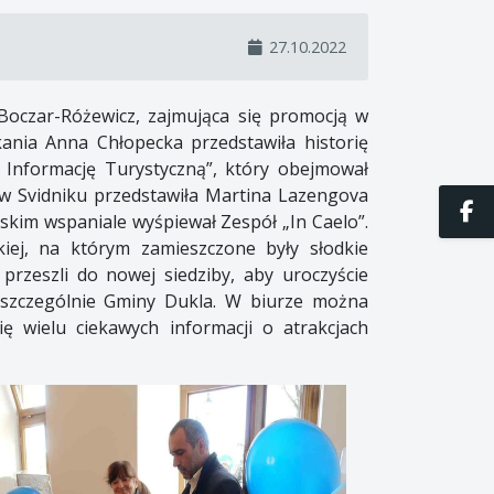
27.10.2022
Boczar-Różewicz, zajmująca się promocją w
kania Anna Chłopecka przedstawiła historię
a Informację Turystyczną”, który obejmował
h w Svidniku przedstawiła Martina Lazengova
iskim wspaniale wyśpiewał Zespół „In Caelo”.
iej, na którym zamieszczone były słodkie
przeszli do nowej siedziby, aby uroczyście
 szczególnie Gminy Dukla. W biurze można
ę wielu ciekawych informacji o atrakcjach