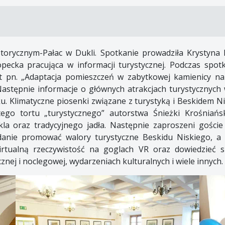
torycznym-Pałac w Dukli. Spotkanie prowadziła Krystyna 
ecka pracująca w informacji turystycznej. Podczas spot
ekt pn. „Adaptacja pomieszczeń w zabytkowej kamienicy n
 Następnie informacje o głównych atrakcjach turystycznyc
ku. Klimatyczne piosenki związane z turystyką i Beskidem N
go tortu „turystycznego” autorstwa Śnieżki Krośniańsk
kla oraz tradycyjnego jadła. Następnie zaproszeni goście 
danie promować walory turystyczne Beskidu Niskiego, a
tualną rzeczywistość na goglach VR oraz dowiedzieć si
znej i noclegowej, wydarzeniach kulturalnych i wiele innych.