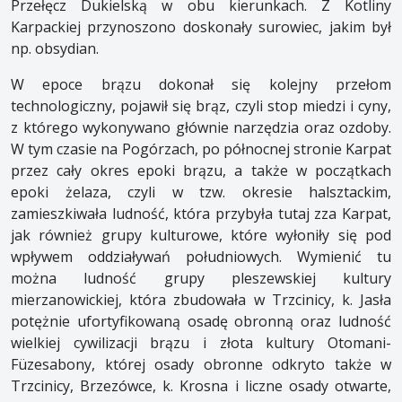
Przełęcz Dukielską w obu kierunkach. Z Kotliny
Karpackiej przynoszono doskonały surowiec, jakim był
np. obsydian.
W epoce brązu dokonał się kolejny przełom
technologiczny, pojawił się brąz, czyli stop miedzi i cyny,
z którego wykonywano głównie narzędzia oraz ozdoby.
W tym czasie na Pogórzach, po północnej stronie Karpat
przez cały okres epoki brązu, a także w początkach
epoki żelaza, czyli w tzw. okresie halsztackim,
zamieszkiwała ludność, która przybyła tutaj zza Karpat,
jak również grupy kulturowe, które wyłoniły się pod
wpływem oddziaływań południowych. Wymienić tu
można ludność grupy pleszewskiej kultury
mierzanowickiej, która zbudowała w Trzcinicy, k. Jasła
potężnie ufortyfikowaną osadę obronną oraz ludność
wielkiej cywilizacji brązu i złota kultury Otomani-
Füzesabony, której osady obronne odkryto także w
Trzcinicy, Brzezówce, k. Krosna i liczne osady otwarte,