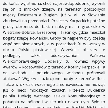
do końca wyjaśniona, choć najprawdopodobniej wyłonili
się oni z mroków dziejów na terenach położonych
między Dniestrem a Bugiem. Już w VIII w. Słowianie
zbudowali na przedpolach Przełęczy Karpackich potężne
grody obronne, do takich należy m. in. grodzisko w
Wietrznie-Bóbrce, Brzezowej i Trzcinicy, gdzie mieszkał
bogaty książę słowiański. Grody te najpierw były częścią
wspólnot plemiennych, a w początkach XI w. weszły w
obręb Polski piastowskiej. Wcześniej obszary te
podlegały także oddziaływaniom Państwa
Wielkomorawskiego. Docierały tu również wpływy
Awarów – koczowników z terenów Kotliny Karpackiej, a
od wschodu i południowego wschodu próbowali
atakować Węgrzy i uzbrojone hordy z terenów Rusi.
Także w okresie wczesnego średniowiecza, nie mówiąc
już o nieco młodszych czasach, Przełęcz Dukielska
pełniła funkcję ważnego szlaku komunikacyjnego z
południa na północ i w kierunku odwrotnym. Było to
łatwe choćby z tego względu, że Beskid Niski jest