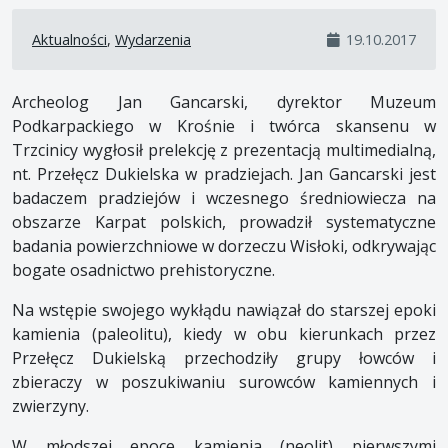
Aktualności
,
Wydarzenia
19.10.2017
Archeolog Jan Gancarski, dyrektor Muzeum
Podkarpackiego w Krośnie i twórca skansenu w
Trzcinicy wygłosił prelekcję z prezentacją multimedialną,
nt. Przełęcz Dukielska w pradziejach. Jan Gancarski jest
badaczem pradziejów i wczesnego średniowiecza na
obszarze Karpat polskich, prowadził systematyczne
badania powierzchniowe w dorzeczu Wisłoki, odkrywając
bogate osadnictwo prehistoryczne.
Na wstępie swojego wykłądu nawiązał do starszej epoki
kamienia (paleolitu), kiedy w obu kierunkach przez
Przełęcz Dukielską przechodziły grupy łowców i
zbieraczy w poszukiwaniu surowców kamiennych i
zwierzyny.
W młodszej epoce kamienia (neolit) pierwszymi