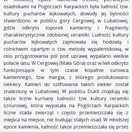
osadnikami na Pogórzach Karpackich była ludność tzw.
kultury pucharów lejkowatych, dowody jej bytności
stwierdzono w pobliżu góry Cergowej, w Lubatowej,
gdzie odkryto toporek kamienny i fragmenty
charakterystycznie zdobionej ceramiki. Ludność kultury
pucharów lejkowatych zajmowała się hodowlą i
rolnictwem opartym o tzw. metodę wypaleniskową, w
celu przygotowania pól pod uprawę wypalano wielkie
połacie lasu. W Cergowej (Mała Góra) oraz w Iwli odkryto
funkcjonujące w tym czasie kopalnie surowca
kamiennego, tzw. margla, z którego produkowano
siekiery. Kamień do szlifowania takich siekier został
znaleziony w Lubatowej. W pobliżu Dukli znajdują się
także liczne kurhany ludności tzw. kultury ceramiki
sznurowej, która wypasała na Pogórzach Karpackich
liczne stada zwierząt i często przemieszczała się z
miejsca na miejsce, nie budując stałych osad. W młodszej
epoce kamienia, ludność także przemieszczała się przez