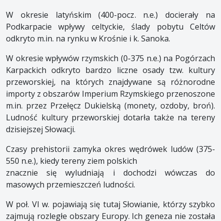
W okresie latyńskim (400-pocz. n.e.) docierały na
Podkarpacie wpływy celtyckie, ślady pobytu Celtów
odkryto m.in. na rynku w Krośnie i k. Sanoka.
W okresie wpływów rzymskich (0-375 n.e.) na Pogórzach
Karpackich odkryto bardzo liczne osady tzw. kultury
przeworskiej, na których znajdywane są różnorodne
importy z obszarów Imperium Rzymskiego przenoszone
m.in. przez Przełęcz Dukielską (monety, ozdoby, broń).
Ludność kultury przeworskiej dotarła także na tereny
dzisiejszej Słowacji.
Czasy prehistorii zamyka okres wędrówek ludów (375-
550 n.e.), kiedy tereny ziem polskich
znacznie się wyludniają i dochodzi wówczas do
masowych przemieszczeń ludności.
W poł. VI w. pojawiają się tutaj Słowianie, którzy szybko
zajmują rozległe obszary Europy. Ich geneza nie została