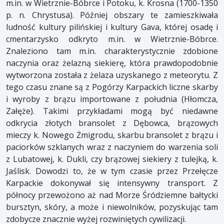
m.in. w Wietrznie-Bóbrce i Potoku, k. Krosna (1700-1350
p. n. Chrystusa). Później obszary te zamieszkiwała
ludność kultury pilińskiej i kultury Gava, której osadę i
cmentarzysko odkryto m.in. w Wietrznie-Bóbrce.
Znaleziono tam m.in. charakterystycznie zdobione
naczynia oraz żelazną siekierę, która prawdopodobnie
wytworzona została z żelaza uzyskanego z meteorytu. Z
tego czasu znane są z Pogórzy Karpackich liczne skarby
i wyroby z brązu importowane z południa (Hłomcza,
Załęże). Takimi przykładami mogą być niedawne
odkrycia złotych bransolet z Dębowca, brązowych
mieczy k. Nowego Żmigrodu, skarbu bransolet z brązu i
paciorków szklanych wraz z naczyniem do warzenia soli
z Lubatowej, k. Dukli, czy brązowej siekiery z tulejką, k.
Jaślisk. Dowodzi to, że w tym czasie przez Przełęcze
Karpackie dokonywał się intensywny transport. Z
północy przewożono aż nad Morze Śródziemne bałtycki
bursztyn, skóry, a może i niewolników, pozyskując tam
zdobycze znacznie wyżej rozwiniętych cywilizacji.