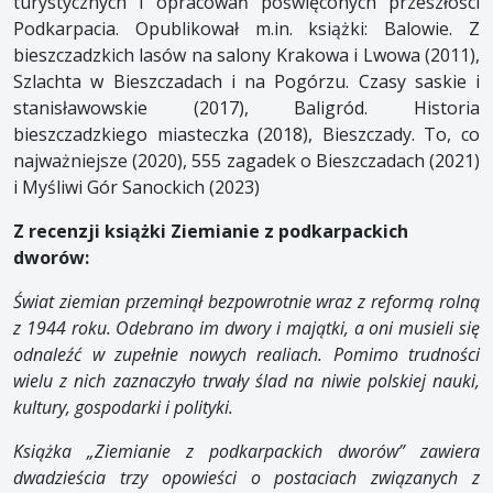
turystycznych i opracowań poświęconych przeszłości
Podkarpacia. Opublikował m.in. książki: Balowie. Z
bieszczadzkich lasów na salony Krakowa i Lwowa (2011),
Szlachta w Bieszczadach i na Pogórzu. Czasy saskie i
stanisławowskie (2017), Baligród. Historia
bieszczadzkiego miasteczka (2018), Bieszczady. To, co
najważniejsze (2020), 555 zagadek o Bieszczadach (2021)
i Myśliwi Gór Sanockich (2023)
Z recenzji książki Ziemianie z podkarpackich
dworów:
Świat ziemian przeminął bezpowrotnie wraz z reformą rolną
z 1944 roku. Odebrano im dwory i majątki, a oni musieli się
odnaleźć w zupełnie nowych realiach. Pomimo trudności
wielu z nich zaznaczyło trwały ślad na niwie polskiej nauki,
kultury, gospodarki i polityki.
Książka „Ziemianie z podkarpackich dworów” zawiera
dwadzieścia trzy opowieści o postaciach związanych z